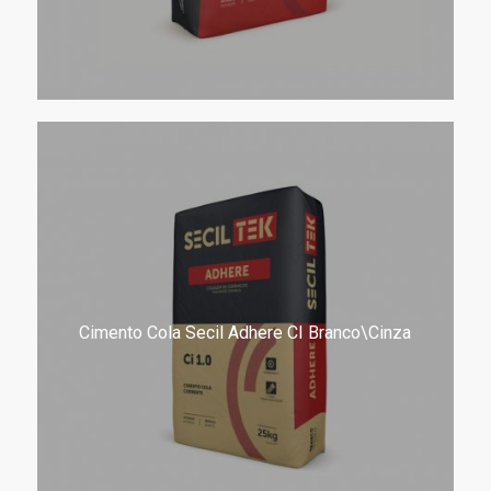
Cimento Cola Secil Adhere CI Branco\Cinza