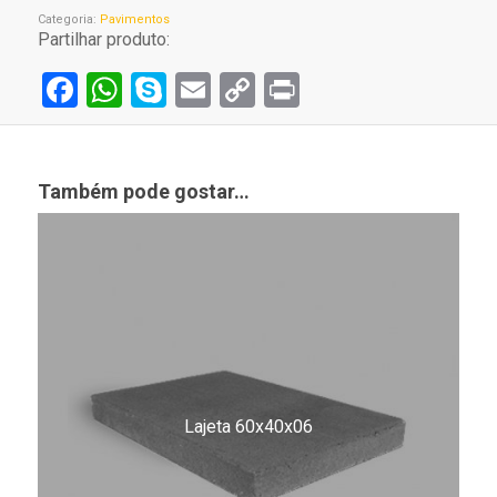
Categoria:
Pavimentos
Partilhar produto:
Facebook
WhatsApp
Skype
Email
Copy
Print
Link
Também pode gostar…
Lajeta 60x40x06