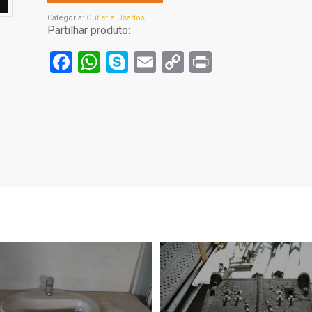
Categoria:
Outlet e Usados
Partilhar produto:
Facebook
WhatsApp
Skype
Email
Copy
Print
Link