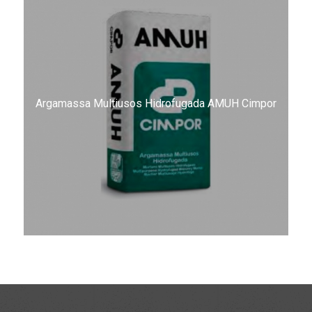
Argamassa Multiusos Hidrofugada AMUH Cimpor