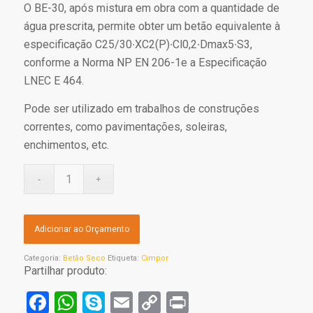
O BE-30, após mistura em obra com a quantidade de
água prescrita, permite obter um betão equivalente à
especificação C25/30∙XC2(P)∙Cl0,2∙Dmax5∙S3,
conforme a Norma NP EN 206-1e a Especificação
LNEC E 464.
Pode ser utilizado em trabalhos de construções
correntes, como pavimentações, soleiras,
enchimentos, etc.
Adicionar ao Orçamento
Categoria:
Betão Seco
Etiqueta:
Cimpor
Partilhar produto:
Facebook
WhatsApp
Skype
Email
Copy
Print