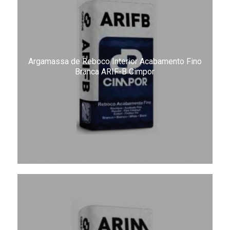
Argamassa de Reboco Interior Acabamento Fino
Branca ARIF-B Cimpor