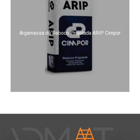
Argamassa de Reboco Projetada ARIP Cimpor